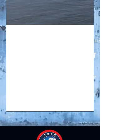
6 mei 2023
3 minuten om te lezen
verduurzaming Haringvlietbrug met
EDCO Metalspray EQ
Ook de Haringvlietbrug middels metallisatie
verduurzaamd.