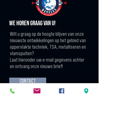
We horen graag van u!
Wilt u graag op de hoogte blijven van onze
nieuwste ontwikkelingen op het gebied van
oppervlakte techniek, TSA, metalliseren en
vlamspuiten?
Laat hieronder uw e-mail gegevens achter
en ontvang onze nieuws brief!
Contact
Contact
EDCO Benelux BV
Charles Petitweg 17