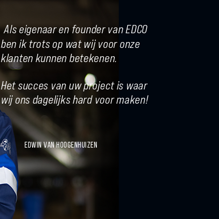
Als eigenaar en founder van EDCO
ben ik trots op wat wij voor onze
klanten kunnen betekenen.
Het succes van uw project is waar
”
wij ons dagelijks hard voor maken!
Edwin van Hoogenhuizen