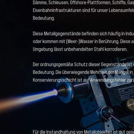
Dämme, Schleusen, Offshore-Plattformen, Schiffe, Gas
Eisenbahninfrastrukturen sind für unser Lebensumfel
Bedeutung.
Diese Metallgegenstände befinden sich häufig in Ind
oder kommen mit (Meer-)Wasser in Berührung. Diese 
Umgebung lässt unbehandelten Stahl korrodieren.
Der ordnungsgemäße Schutz dieser Gegenstände ist 
Bedeutung. Die überwiegende Mehrheit der Mängel in
Konservierungsschicht ist auf Anwendungsfehler zur
Für die Instandhaltung von Metallobjekten ist gut ge