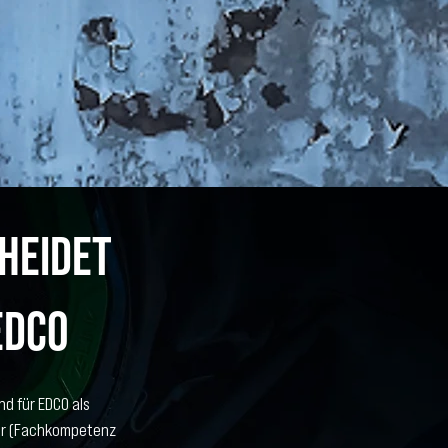
heidet
EDCO
nd für EDCO als
rer (Fachkompetenz