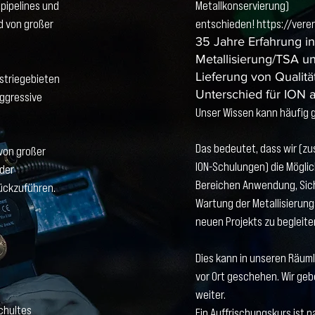
pipelines und
Metallkonservierung)
d von großer
entschieden!
https://veren
35 Jahre Erfahrung in
Metallisierung/TSA un
Lieferung von Qualit
ustriegebieten
Unterschied für ION a
aggressive
Unser Wissen kann häufig 
Das bedeutet, dass wir (zus
von großer
ION-Schulungen) die Möglic
 der
Bereichen Anwendung, Siche
ückzuführen.
Wartung der Metallisierung
neuen Projekts zu begleite
Dies kann in unseren Räuml
vor Ort geschehen. Wir ge
weiter.
schultes
Ein Auffrischungskurs ist n