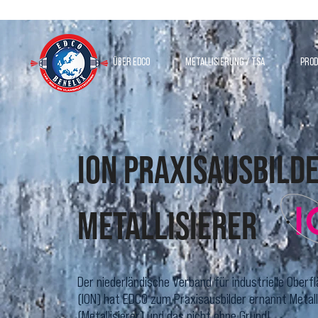
Über Edco
Metallisierung / TSA
Pro
ION Praxisausbild
Metallisierer
Der niederländische Verband für industrielle Ober
(ION) hat EDCO zum Praxisausbilder ernannt Metal
(Metallisierer) und das nicht ohne Grund!