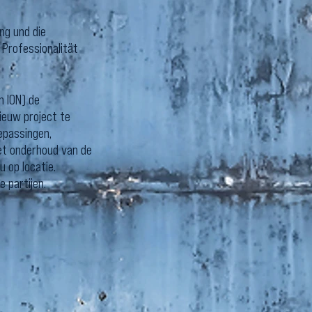
ung und die
 Professionalität
n ION) de
ieuw project te
epassingen,
 het onderhoud van de
 u op locatie.
 partijen.