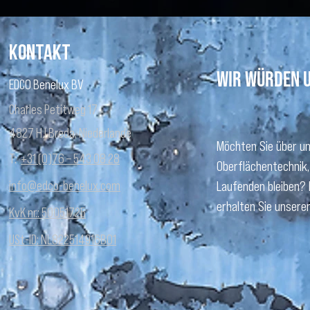
Kontakt
Wir würden u
EDCO Benelux BV
Charles Petitweg 17
4827 HJ Breda,
Niederlande
Möchten Sie über u
T:
+31 (0)76 – 543 08 28
Oberflächentechnik,
info@edco-benelux.com
Laufenden bleiben?
erhalten Sie unsere
KvK nr.: 50051725
USt-ID: NL822514916B01