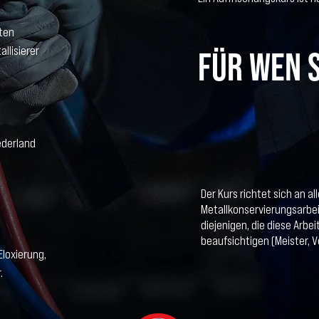
iten
llisierer
Für wen s
ederland
Der Kurs richtet sich an all
Metallkonservierungsarbe
diejenigen, die diese Arbei
,
beaufsichtigen (Meister, Vo
Eloxierung,
.