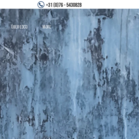
+31 (0)76 - 5430828
Über Edco
More