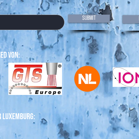
Submit
ied von:
r Luxemburg: