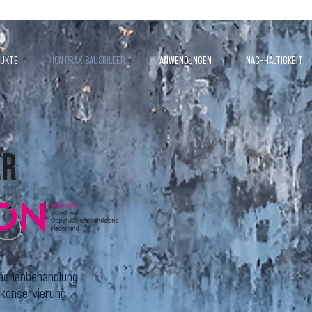
dukte
ION Praxisausbilder
Anwendungen
Nachhaltigkeit
er
flächenbehandlung
lkonservierung