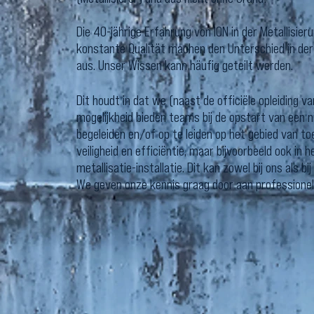
Die 40-jährige Erfahrung von ION in der Metallisier
konstante Qualität machen den Unterschied in der
aus. Unser Wissen kann häufig geteilt werden.
Dit houdt in dat we (naast de officiële opleiding va
mogelijkheid bieden teams bij de opstart van een n
begeleiden en/of op te leiden op het gebied van to
veiligheid en efficiëntie, maar bijvoorbeeld ook in
metallisatie-installatie. Dit kan zowel bij ons als bij
We geven onze kennis graag door aan professionele