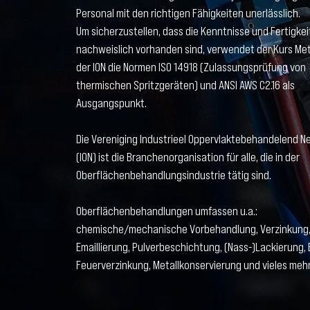
Personal mit den richtigen Fähigkeiten unerlässlich.
Um sicherzustellen, dass die Kenntnisse und Fertigke
nachweislich vorhanden sind, verwendet der Kurs Meta
der ION die Normen ISO 14918 (Zulassungsprüfung von
thermischen Spritzgeräten) und ANSI AWS C2.16 als
Ausgangspunkt.
Die Vereniging Industrieel Oppervlaktebehandelend N
(ION) ist die Branchenorganisation für alle, die in der
Oberflächenbehandlungsindustrie tätig sind.
Oberflächenbehandlungen umfassen u.a.:
chemische/mechanische Vorbehandlung, Verzinkung
Emaillierung, Pulverbeschichtung, (Nass-)Lackierung, 
Feuerverzinkung, Metallkonservierung und vieles mehr